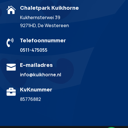
Chaletpark Kuikhorne

Kukhernsterwei 39
9271HD, De Westereen
Telefoonnummer

0511-475055
E-mailadres

info@kuikhorne.nl
KvKnummer

85776882